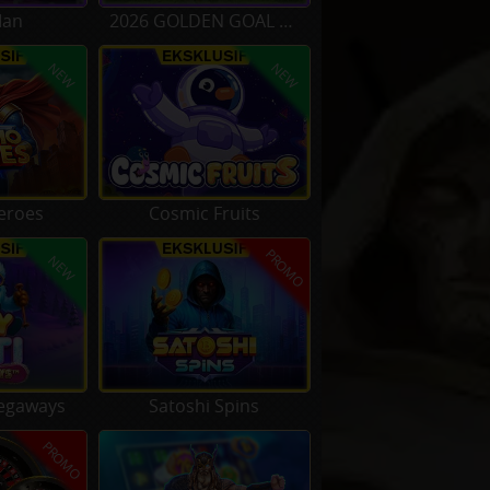
Man
2026 GOLDEN GOAL RUSH
NEW
NEW
eroes
Cosmic Fruits
PROMO
NEW
Megaways
Satoshi Spins
PROMO