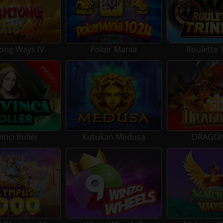
ong Ways IV
Poker Mania
Roulette T
PROMO
inci Roller
Kutukan Medusa
DRAGON