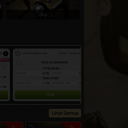
Ubo
AM
UEFA CONFERENCE LEAGU...
07/08, 1:30 AM
UEFA SUPER CUP
Sporting Braga
Dinamo Minsk
Paris Saint Germain
VS
FT.Handicap
FT.H
0.75
-2.50
2.50
-0.75
Home 0
Away 0
Home 0
Over/Under
Ove
-1.02
-1.13
-1.06
-1.11
Di Atas 3.25
Di Bawah 3.25
Di Atas 2.50
PLAY
P
Lihat Semua