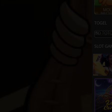
MOL
TOGEL
SLOT GA