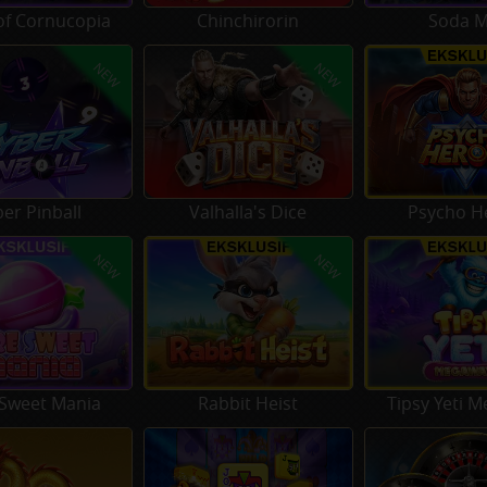
f Cornucopia
Chinchirorin
Soda 
NEW
NEW
er Pinball
Valhalla's Dice
Psycho H
NEW
NEW
Sweet Mania
Rabbit Heist
Tipsy Yeti 