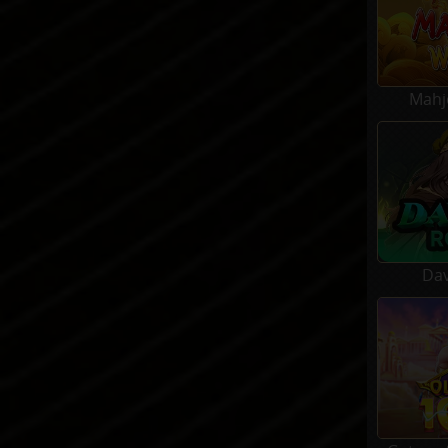
Mahj
Dav