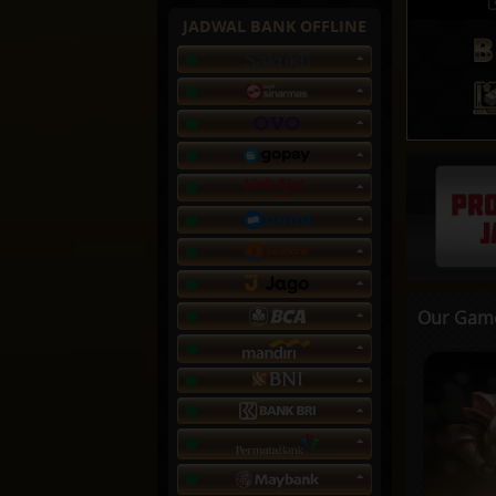
JADWAL BANK OFFLINE
Our Gam