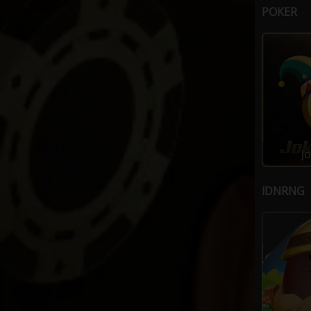
POKER
J
IDNRNG