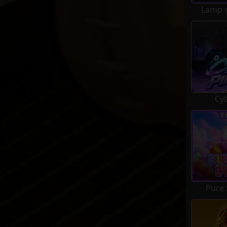
Lamp o
Cyb
Pure 