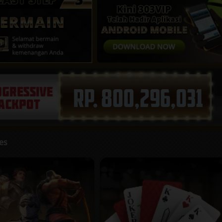
RP. 800,296,031
es