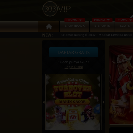
PROMO
PROMO
PROMO
SPORTBOOK
E-SPORTS
SLOTS
NEW :
Selamat Datang di 303VIP !! Kabar Gembira untuk deposit BANK saat ini mulai 
DAFTAR GRATIS
Sudah punya akun?
Login Disini