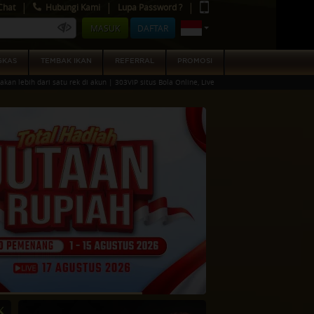
|
|
|
Chat
Hubungi Kami
Lupa Password ?
DAFTAR
GKAS
TEMBAK IKAN
REFERRAL
PROMOSI
 akun | 303VIP situs Bola Online, Live Casino, Slot Online, Poker Online, Togel Online 