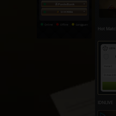
Online
Offline
Gangguan
Hot Matc
07/08, 12:00 AM
UEFA CONFERENCE LEAGU...
07/08, 12:00 AM
bag FK
Debreceni VSC
FC Copenhagen
VS
Red
FT.Handicap
0.25
0.50
-0.50
 0
Home 0
Away 0
Home 0
Over/Under
-1.16
1.06
-1.42
wah 2.50
Di Atas 2.50
Di Bawah 2.50
Di Atas 2.7
PLAY
IDNLIVE