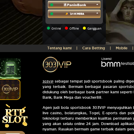
Online
Offline
Gangguan
Tentang kami
|
Cara Betting
|
Mobile
|
Lisensi
sebagai tempat judi sportsbook paling digem
303VIP
yang terbaik. Bermain berbagai pasaran sports
didukung oleh berbagai bank partner kami seperti
Bank, Bank Mega dan voucher88.
Agen judi bola sportsbook 303VIP menyuguhkan
live casino, bolatangkas, Togel, E-sports dan p
teknologi terbaru memberikan kualitas permainan 
yang akan selalu online 24 jam. Download aplikas
nyaman. Rasakan bermain game terbaik dalam ge