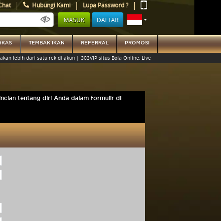
|
|
|
Chat
Hubungi Kami
Lupa Password ?
DAFTAR
GKAS
TEMBAK IKAN
REFERRAL
PROMOSI
kan lebih dari satu rek di akun | 303VIP situs Bola Online, Live Casino, Slot Online, P
cian tentang diri Anda dalam formulir di