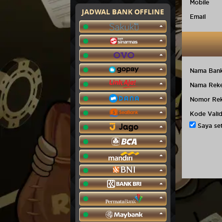
Mobile
JADWAL BANK OFFLINE
Email
Nama Ban
Nama Reke
Nomor Rek
Kode Valid
Saya se