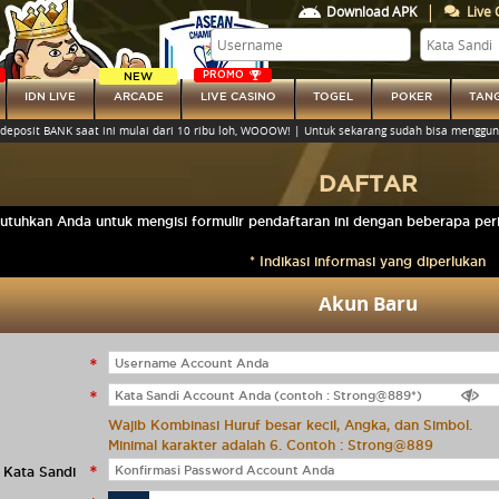
|
Download APK
Live 
PROMO
NEW
IDN LIVE
ARCADE
LIVE CASINO
TOGEL
POKER
TAN
posit BANK saat ini mulai dari 10 ribu loh, WOOOW! | Untuk sekarang sudah bisa mengguna
DAFTAR
uhkan Anda untuk mengisi formulir pendaftaran ini dengan beberapa perin
* Indikasi informasi yang diperlukan
Akun Baru
*
*
Wajib Kombinasi Huruf besar kecil, Angka, dan Simbol.
Minimal karakter adalah 6. Contoh : Strong@889
*
 Kata Sandi